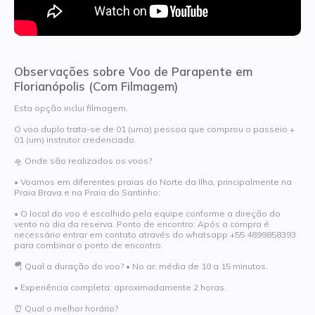
Observações sobre Voo de Parapente em
Florianópolis (Com Filmagem)
Esta opção inclui filmagem.
O voo duplo trata-se de 01 (uma) pessoa que comprou o passeio +
01 (um) instrutor credenciado.
🛸 Onde são realizados os voos?
• Voamos em diferentes praias do Norte da Ilha, principalmente na
Praia Brava e na Praia do Santinho;
• O local do voo é escolhido pela equipe conforme a direção do
vento no dia da reserva. Ponto de encontro: Após a compra é
necessário entrar em contato através do whatsapp +55 4899858393
para combinar o ponto de encontro.
🪂 Qual a duração do voo? • No ar: média de 10 a 15 minutos.
• Experiência completa: aproximadamente 2 horas.
⏰ Qual o melhor horário?