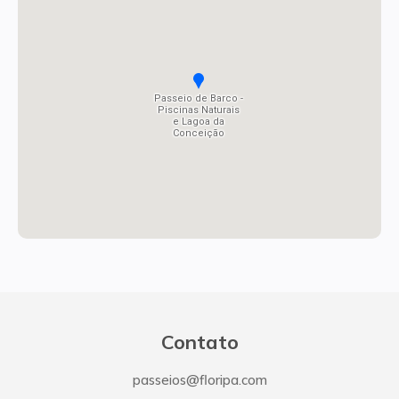
Passeio de Barco -
Piscinas Naturais
e Lagoa da
Conceição
Contato
passeios@floripa.com