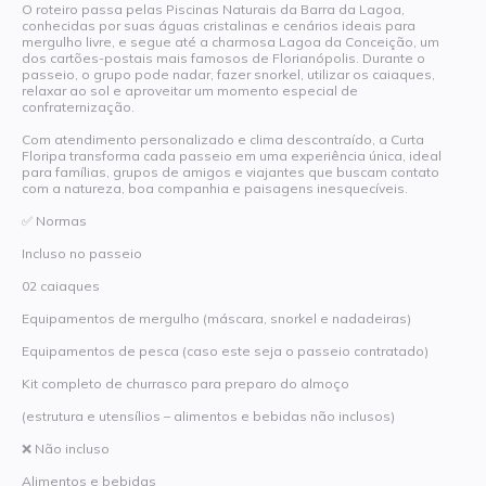
O roteiro passa pelas Piscinas Naturais da Barra da Lagoa,
conhecidas por suas águas cristalinas e cenários ideais para
mergulho livre, e segue até a charmosa Lagoa da Conceição, um
dos cartões-postais mais famosos de Florianópolis. Durante o
passeio, o grupo pode nadar, fazer snorkel, utilizar os caiaques,
relaxar ao sol e aproveitar um momento especial de
confraternização.
Com atendimento personalizado e clima descontraído, a Curta
Floripa transforma cada passeio em uma experiência única, ideal
para famílias, grupos de amigos e viajantes que buscam contato
com a natureza, boa companhia e paisagens inesquecíveis.
✅ Normas
Incluso no passeio
02 caiaques
Equipamentos de mergulho (máscara, snorkel e nadadeiras)
Equipamentos de pesca (caso este seja o passeio contratado)
Kit completo de churrasco para preparo do almoço
(estrutura e utensílios – alimentos e bebidas não inclusos)
❌ Não incluso
Alimentos e bebidas